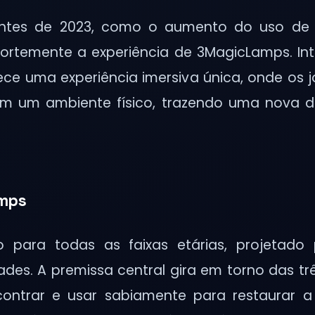
ntes de 2023, como o aumento do uso de t
fortemente a experiência de 3MagicLamps. In
rece uma experiência imersiva única, onde os 
em um ambiente físico, trazendo uma nova 
amps
para todas as faixas etárias, projetado p
ades. A premissa central gira em torno das 
ontrar e usar sabiamente para restaurar a