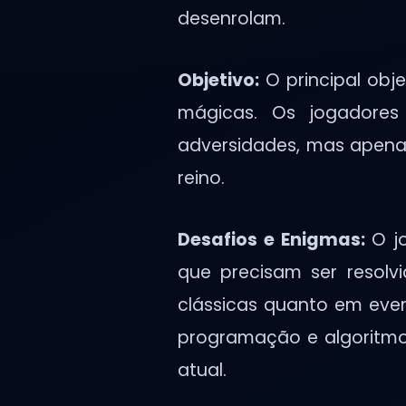
desenrolam.
Objetivo:
O principal obj
mágicas. Os jogadores
adversidades, mas apena
reino.
Desafios e Enigmas:
O jo
que precisam ser resolv
clássicas quanto em eve
programação e algoritmos
atual.