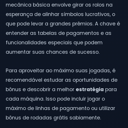
mecânica básica envolve girar os rolos na
esperança de alinhar símbolos lucrativos, o
que pode levar a grandes prêmios. A chave é
entender as tabelas de pagamentos e as
funcionalidades especiais que podem
aumentar suas chances de sucesso.
Para aproveitar ao máximo suas jogadas, é
recomendável estudar as oportunidades de
bônus e descobrir a melhor
estratégia
para
cada máquina. Isso pode incluir jogar o
máximo de linhas de pagamento ou utilizar
bônus de rodadas grátis sabiamente.