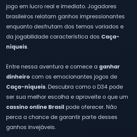
jogo em lucro real e imediato. Jogadores
brasileiros relatam ganhos impressionantes
enquanto desfrutam dos temas variados e
da jogabilidade característica dos
Caça-
níqueis
.
Entre nessa aventura e comece a
ganhar
dinheiro
com os emocionantes jogos de
Caça-níqueis
. Descubra como o D34 pode
ser sua melhor escolha e aproveite o que um
cassino online Brasil
pode oferecer. Não
perca a chance de garantir parte desses
ganhos invejáveis.