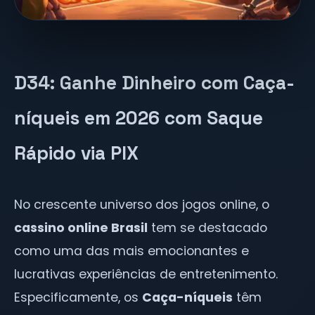
D34: Ganhe Dinheiro com Caça-
níqueis em 2026 com Saque
Rápido via PIX
No crescente universo dos jogos online, o
cassino online Brasil
tem se destacado
como uma das mais emocionantes e
lucrativas experiências de entretenimento.
Especificamente, os
Caça-níqueis
têm