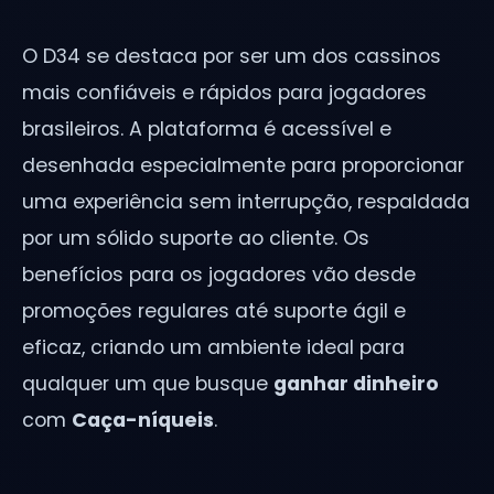
O D34 se destaca por ser um dos cassinos
mais confiáveis e rápidos para jogadores
brasileiros. A plataforma é acessível e
desenhada especialmente para proporcionar
uma experiência sem interrupção, respaldada
por um sólido suporte ao cliente. Os
benefícios para os jogadores vão desde
promoções regulares até suporte ágil e
eficaz, criando um ambiente ideal para
qualquer um que busque
ganhar dinheiro
com
Caça-níqueis
.