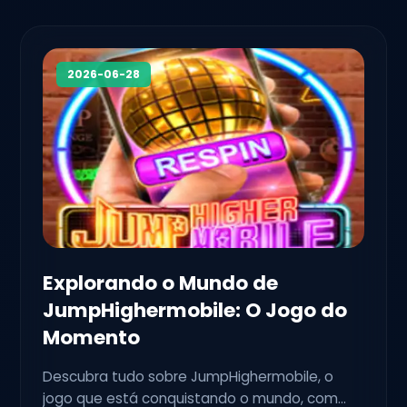
2026-06-28
Explorando o Mundo de
JumpHighermobile: O Jogo do
Momento
Descubra tudo sobre JumpHighermobile, o
jogo que está conquistando o mundo, com