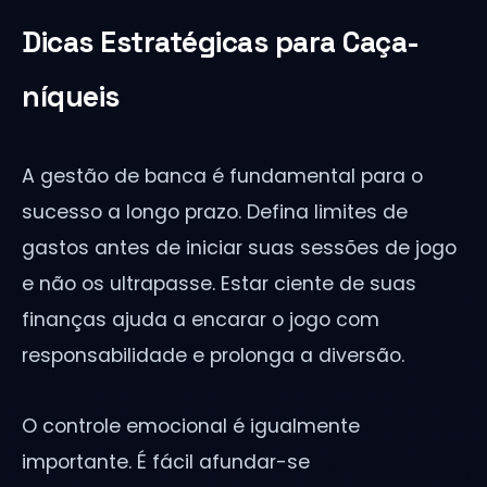
Dicas Estratégicas para Caça-
níqueis
A gestão de banca é fundamental para o
sucesso a longo prazo. Defina limites de
gastos antes de iniciar suas sessões de jogo
e não os ultrapasse. Estar ciente de suas
finanças ajuda a encarar o jogo com
responsabilidade e prolonga a diversão.
O controle emocional é igualmente
importante. É fácil afundar-se