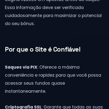
Essa informação deve ser verificada
cuidadosamente para maximizar o potencial
do seu bônus.
Por que o Site é Confiável
Saques via PIX
: Oferece a máxima
conveniência e rapidez para que você possa
acessar seus fundos quase
instantaneamente.
Criptografia SSL
: Garante que todas as suas