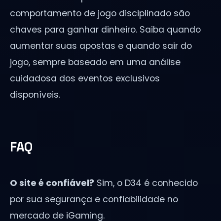
comportamento de jogo disciplinado são
chaves para ganhar dinheiro. Saiba quando
aumentar suas apostas e quando sair do
jogo, sempre baseado em uma análise
cuidadosa dos eventos exclusivos
disponíveis.
FAQ
O site é confiável?
Sim, o D34 é conhecido
por sua segurança e confiabilidade no
mercado de iGaming.