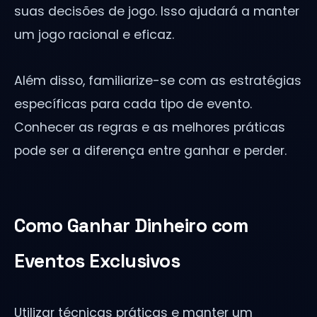
suas decisões de jogo. Isso ajudará a manter
um jogo racional e eficaz.
Além disso, familiarize-se com as estratégias
específicas para cada tipo de evento.
Conhecer as regras e as melhores práticas
pode ser a diferença entre ganhar e perder.
Como Ganhar Dinheiro com
Eventos Exclusivos
Utilizar técnicas práticas e manter um