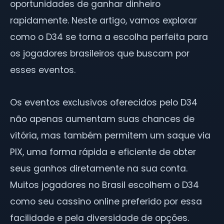
oportunidades de ganhar dinheiro
rapidamente. Neste artigo, vamos explorar
como o D34 se torna a escolha perfeita para
os jogadores brasileiros que buscam por
esses eventos.
Os eventos exclusivos oferecidos pelo D34
não apenas aumentam suas chances de
vitória, mas também permitem um saque via
PIX, uma forma rápida e eficiente de obter
seus ganhos diretamente na sua conta.
Muitos jogadores no Brasil escolhem o D34
como seu cassino online preferido por essa
facilidade e pela diversidade de opções.