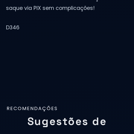
saque via PIX sem complicações!
D346
RECOMENDAÇÕES
Sugestões de