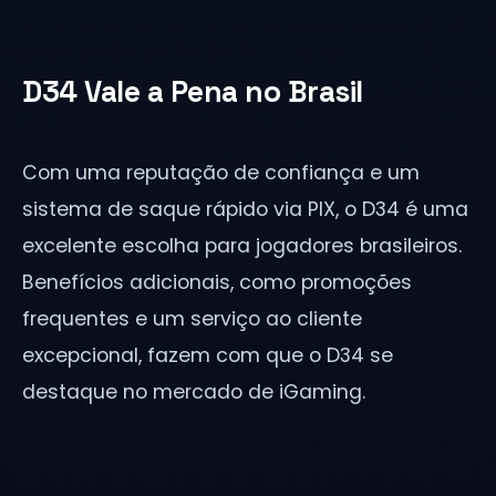
D34 Vale a Pena no Brasil
Com uma reputação de confiança e um
sistema de saque rápido via PIX, o D34 é uma
excelente escolha para jogadores brasileiros.
Benefícios adicionais, como promoções
frequentes e um serviço ao cliente
excepcional, fazem com que o D34 se
destaque no mercado de iGaming.