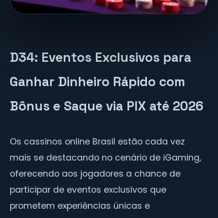
D34: Eventos Exclusivos para
Ganhar Dinheiro Rápido com
Bônus e Saque via PIX até 2026
Os cassinos online Brasil estão cada vez
mais se destacando no cenário de iGaming,
oferecendo aos jogadores a chance de
participar de eventos exclusivos que
prometem experiências únicas e