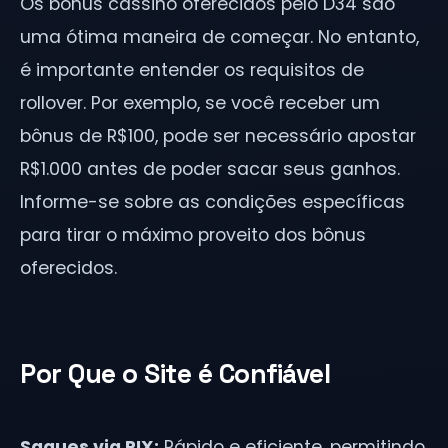
Os bônus cassino oferecidos pelo D34 são
uma ótima maneira de começar. No entanto,
é importante entender os requisitos de
rollover. Por exemplo, se você receber um
bônus de R$100, pode ser necessário apostar
R$1.000 antes de poder sacar seus ganhos.
Informe-se sobre as condições específicas
para tirar o máximo proveito dos bônus
oferecidos.
Por Que o Site é Confiável
Saques via PIX:
Rápido e eficiente, permitindo