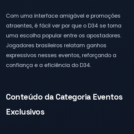
Com uma interface amigável e promoções
atraentes, é fácil ver por que o D34 se torna
uma escolha popular entre os apostadores.
Jogadores brasileiros relatam ganhos
expressivos nesses eventos, reforçando a
confiança e a eficiência do D34.
Conteúdo da Categoria Eventos
Exclusivos