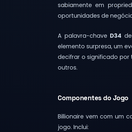
sabiamente em propried
oportunidades de negócio
A palavra-chave
D34
des
elemento surpresa, um eve
decifrar o significado p
outros.
Componentes do Jogo
Billionaire vem com um c
jogo. Inclui: