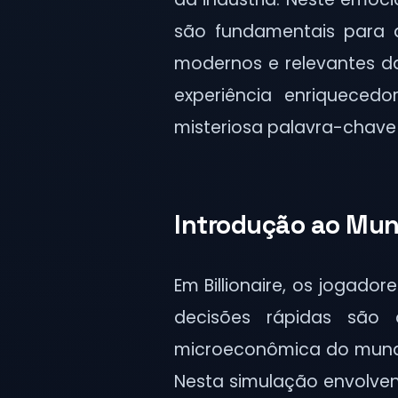
são fundamentais para a
modernos e relevantes da
experiência enriqueced
misteriosa palavra-chav
Introdução ao Mund
Em Billionaire, os jogad
decisões rápidas são
microeconômica do mund
Nesta simulação envolven