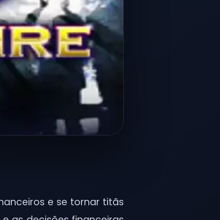
anceiros e se tornar titãs
 e as decisões financeiras