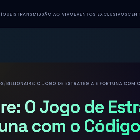
ÍQUEIS
TRANSMISSÃO AO VIVO
EVENTOS EXCLUSIVOS
CENT
OS
/
BILLIONAIRE: O JOGO DE ESTRATÉGIA E FORTUNA COM
ire: O Jogo de Est
una com o Códig