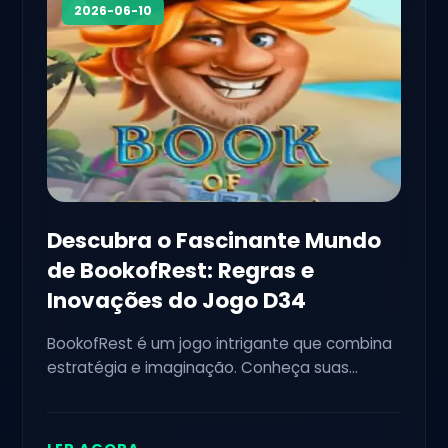
2026-06-10
Descubra o Fascinante Mundo
de BookofRest: Regras e
Inovações do Jogo D34
BookofRest é um jogo intrigante que combina
estratégia e imaginação. Conheça suas
regras e como a combinação com a palavra-
chave D34 está revolucionando o conceito de
jogos modernos.