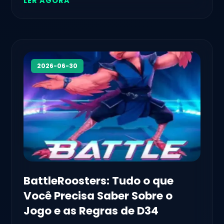
LER AGORA
2026-06-30
BattleRoosters: Tudo o que
Você Precisa Saber Sobre o
Jogo e as Regras de D34