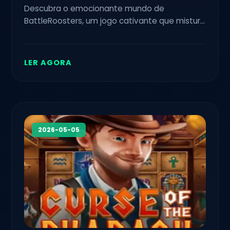
Descubra o emocionante mundo de
BattleRoosters, um jogo cativante que mistura
estratégia e ação ao introduzir as inovadoras
regras de D34.
LER AGORA
2026-05-05