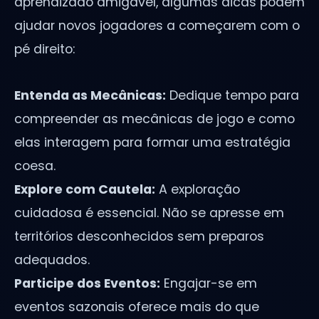
aprendizado amigável, algumas dicas podem
ajudar novos jogadores a começarem com o
pé direito:
Entenda as Mecânicas:
Dedique tempo para
compreender as mecânicas de jogo e como
elas interagem para formar uma estratégia
coesa.
Explore com Cautela:
A exploração
cuidadosa é essencial. Não se apresse em
territórios desconhecidos sem preparos
adequados.
Participe dos Eventos:
Engajar-se em
eventos sazonais oferece mais do que