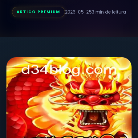
2026-05-25
3 min de leitura
ARTIGO PREMIUM