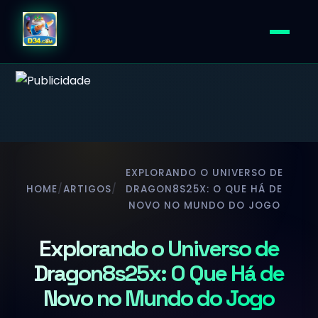
EXPLORANDO O UNIVERSO DE
HOME
/
ARTIGOS
/
DRAGON8S25X: O QUE HÁ DE
NOVO NO MUNDO DO JOGO
Explorando o Universo de
Dragon8s25x: O Que Há de
Novo no Mundo do Jogo