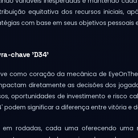
zindo variáveis inesperadas e mantendo cada
ribuição equitativa dos recursos iniciais, a
atégias com base em seus objetivos pessoais e
ra-chave 'D34'
erve como coração da mecânica de EyeOnThe
impactam diretamente as decisões dos jogad
s, oportunidades de investimento e risco c
' podem significar a diferença entre vitória e d
o em rodadas, cada uma oferecendo uma n