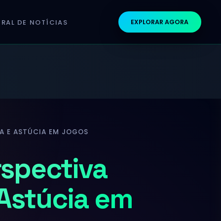
RAL DE NOTÍCIAS
EXPLORAR AGORA
A E ASTÚCIA EM JOGOS
spectiva
 Astúcia em