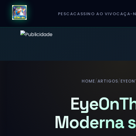
PESCA
CASSINO AO VIVO
CAÇA-N
HOME
/
ARTIGOS
/
EYEON
EyeOnTh
Moderna so