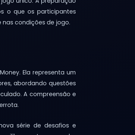
 jogo único. A preparação
pós o que os participantes
 nas condições de jogo.
Money. Ela representa um
ores, abordando questões
alculado. A compreensão e
errota.
ova série de desafios e