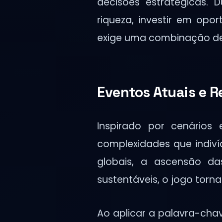
decisões estratégicas. 
riqueza, investir em opo
exige uma combinação de p
Eventos Atuais e R
Inspirado por cenários
complexidades que indiv
globais, a ascensão das
sustentáveis, o jogo tor
Ao aplicar a palavra-cha