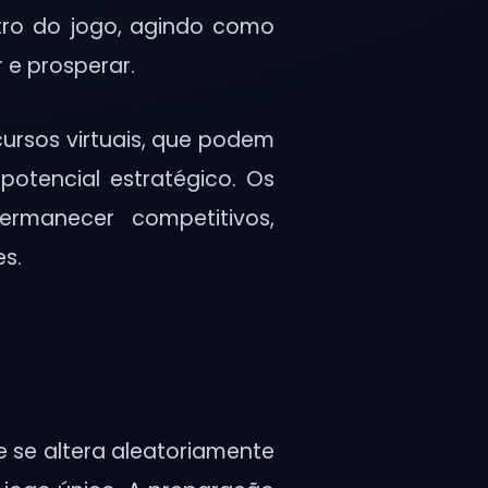
tro do jogo, agindo como
 e prosperar.
ursos virtuais, que podem
potencial estratégico. Os
rmanecer competitivos,
es.
 se altera aleatoriamente