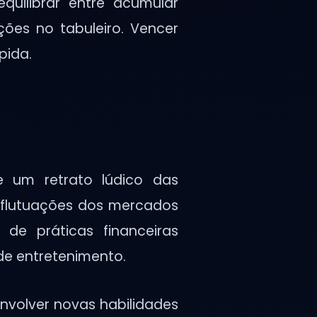
quilibrar entre acumular
ções no tabuleiro. Vencer
pida.
e um retrato lúdico das
 flutuações dos mercados
 de práticas financeiras
de entretenimento.
nvolver novas habilidades