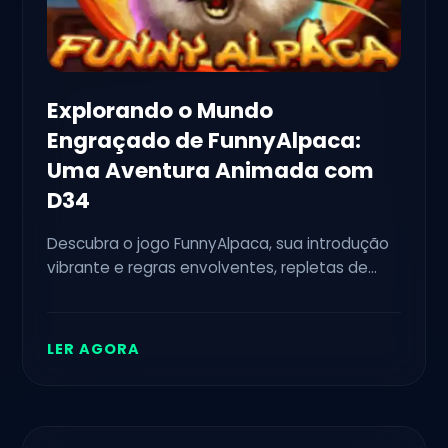
Explorando o Mundo
Engraçado de FunnyAlpaca:
Uma Aventura Animada com
D34
Descubra o jogo FunnyAlpaca, sua introdução
vibrante e regras envolventes, repletas de
desafios e diversão, com um toque da
atualidade.
LER AGORA