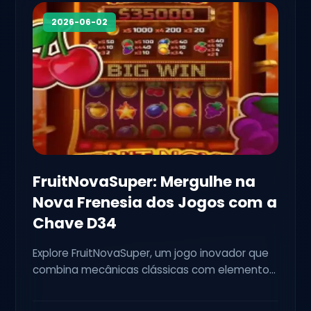
2026-06-02
FruitNovaSuper: Mergulhe na
Nova Frenesia dos Jogos com a
Chave D34
Explore FruitNovaSuper, um jogo inovador que
combina mecânicas clássicas com elementos
modernos, apresentando a chave D34 como
um diferencial no cenário de entretenimento