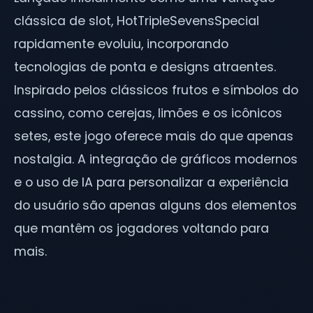
clássica de slot, HotTripleSevensSpecial
rapidamente evoluiu, incorporando
tecnologias de ponta e designs atraentes.
Inspirado pelos clássicos frutos e símbolos do
cassino, como cerejas, limões e os icônicos
setes, este jogo oferece mais do que apenas
nostalgia. A integração de gráficos modernos
e o uso de IA para personalizar a experiência
do usuário são apenas alguns dos elementos
que mantêm os jogadores voltando para
mais.