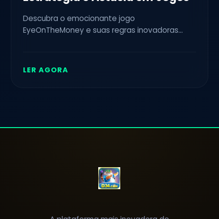
Descubra o emocionante jogo
EyeOnTheMoney e suas regras inovadoras
impulsionadas pela palavra-chave D34.
LER AGORA