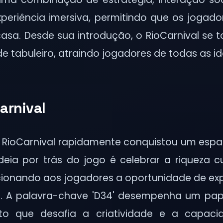
xperiência imersiva, permitindo que os joga
casa. Desde sua introdução, o RioCarnival se
de tabuleiro, atraindo jogadores de todas as i
arnival
 RioCarnival rapidamente conquistou um espa
deia por trás do jogo é celebrar a riqueza c
cionando aos jogadores a oportunidade de ex
. A palavra-chave 'D34' desempenha um pape
to que desafia a criatividade e a capac