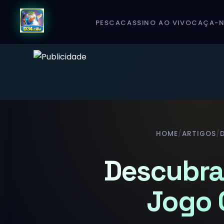
PESCA
CASSINO AO VIVO
CAÇA-N
HOME
/
ARTIGOS
/
Descubra 
Jogo 