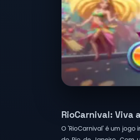
RioCarnival: Viva
O 'RioCarnival' é um jogo
do Rio de Janeiro. Com u