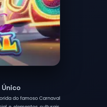
o Único
olorida do famoso Carnaval
al e elementos culturais,