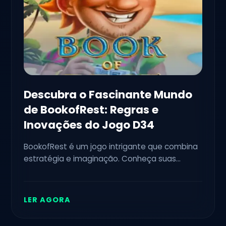
Descubra o Fascinante Mundo
de BookofRest: Regras e
Inovações do Jogo D34
BookofRest é um jogo intrigante que combina
estratégia e imaginação. Conheça suas
regras e como a combinação com a palavra-
chave D34 está revolucionando o conceito de
jogos modernos.
LER AGORA