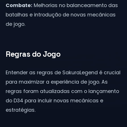
Combate:
Melhorias no balanceamento das
batalhas e introdução de novas mecânicas
de jogo.
Regras do Jogo
Entender as regras de SakuraLegend é crucial
para maximizar a experiência de jogo. As
regras foram atualizadas com o lançamento
do D34 para incluir novas mecânicas e
estratégias.