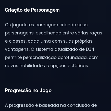
Criação de Personagem
Os jogadores começam criando seus
personagens, escolhendo entre várias raças
e classes, cada uma com suas próprias
vantagens. O sistema atualizado de D34
permite personalização aprofundada, com
novas habilidades e opções estéticas.
Progressão no Jogo
A progressão é baseada na conclusão de