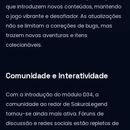
que introduzem novos conteúdos, mantendo
o jogo vibrante e desafiador. As atualizações
não se limitam a correções de bugs, mas
trazem novas aventuras e itens
colecionáveis.
Comunidade e Interatividade
Com a introdução do módulo D34, a
comunidade ao redor de SakuraLegend
tornou-se ainda mais ativa. Fóruns de
discussão e redes sociais estão repletos de