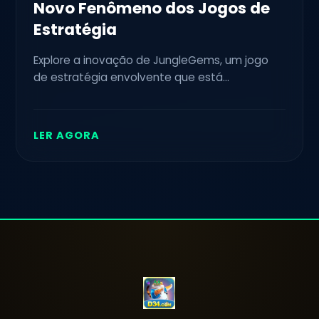
Novo Fenômeno dos Jogos de
Estratégia
Explore a inovação de JungleGems, um jogo
de estratégia envolvente que está
conquistando o mundo. Saiba mais sobre sua
introdução, regras e como ele se conecta
com eventos atuais através das suas
LER AGORA
dinâmicas únicas.