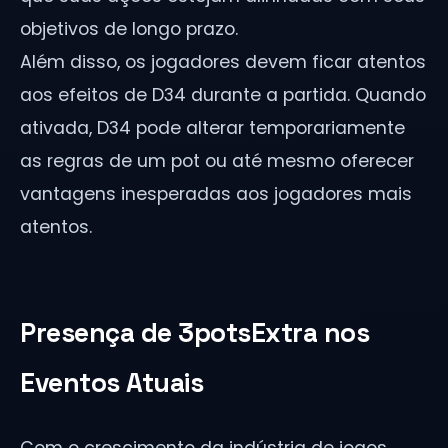
objetivos de longo prazo.
Além disso, os jogadores devem ficar atentos
aos efeitos de D34 durante a partida. Quando
ativada, D34 pode alterar temporariamente
as regras de um pot ou até mesmo oferecer
vantagens inesperadas aos jogadores mais
atentos.
Presença de 3potsExtra nos
Eventos Atuais