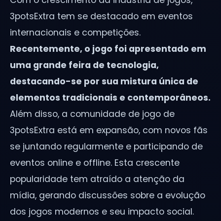
Com o crescimento da indústria de jogos,
3potsExtra tem se destacado em eventos
internacionais e competições.
Recentemente, o jogo foi apresentado em
uma grande feira de tecnologia,
destacando-se por sua mistura única de
elementos tradicionais e contemporâneos.
Além disso, a comunidade de jogo de
3potsExtra está em expansão, com novos fãs
se juntando regularmente e participando de
eventos online e offline. Esta crescente
popularidade tem atraído a atenção da
mídia, gerando discussões sobre a evolução
dos jogos modernos e seu impacto social.