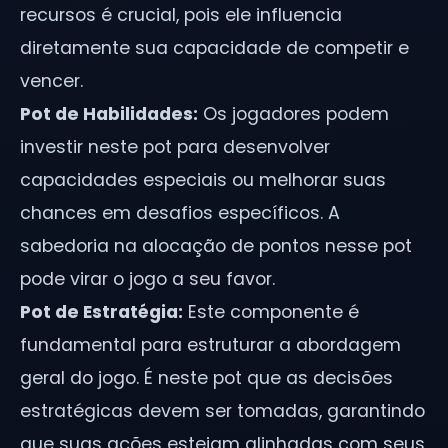
recursos é crucial, pois ele influencia
diretamente sua capacidade de competir e
vencer.
Pot de Habilidades:
Os jogadores podem
investir neste pot para desenvolver
capacidades especiais ou melhorar suas
chances em desafios específicos. A
sabedoria na alocação de pontos nesse pot
pode virar o jogo a seu favor.
Pot de Estratégia:
Este componente é
fundamental para estruturar a abordagem
geral do jogo. É neste pot que as decisões
estratégicas devem ser tomadas, garantindo
que suas ações estejam alinhadas com seus