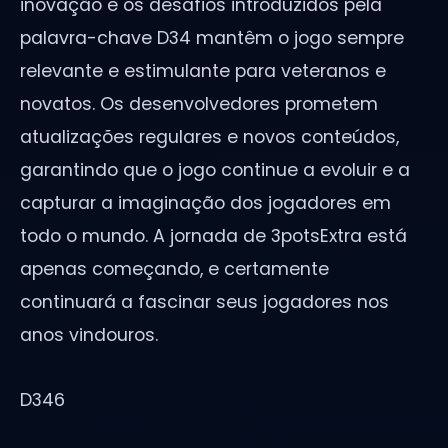
inovação e os desafios introduzidos pela
palavra-chave D34 mantêm o jogo sempre
relevante e estimulante para veteranos e
novatos. Os desenvolvedores prometem
atualizações regulares e novos conteúdos,
garantindo que o jogo continue a evoluir e a
capturar a imaginação dos jogadores em
todo o mundo. A jornada de 3potsExtra está
apenas começando, e certamente
continuará a fascinar seus jogadores nos
anos vindouros.
D346