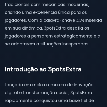
tradicionais com mecânicas modernas,
criando uma experiência única para os
jogadores. Com a palavra-chave
D34
inserida
em sua dinâmica, 3potsExtra desafia os
jogadores a pensarem estrategicamente e a
se adaptarem a situações inesperadas.
Introdução ao 3potsExtra
Lançado em meio a uma era de inovação
digital e transformação social, 3potsExtra
rapidamente conquistou uma base fiel de