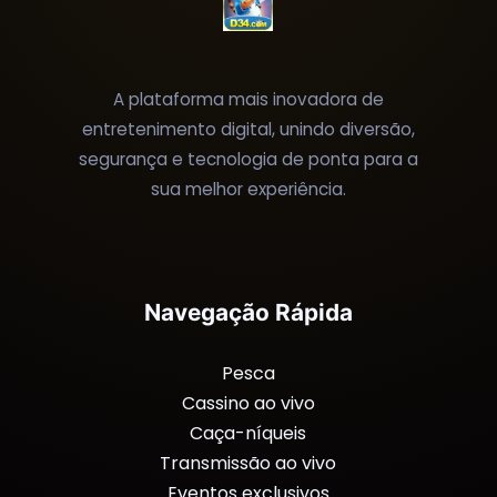
A plataforma mais inovadora de
entretenimento digital, unindo diversão,
segurança e tecnologia de ponta para a
sua melhor experiência.
Navegação Rápida
Pesca
Cassino ao vivo
Caça-níqueis
Transmissão ao vivo
Eventos exclusivos