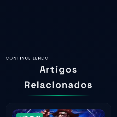
CONTINUE LENDO
Artigos
Relacionados
2026-05-23