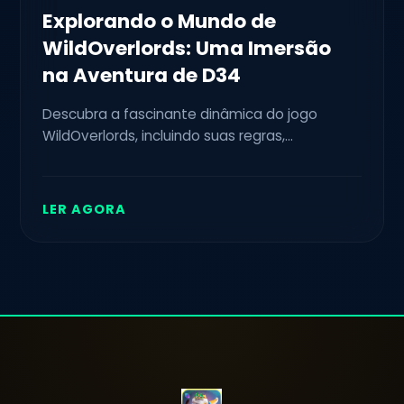
Explorando o Mundo de
WildOverlords: Uma Imersão
na Aventura de D34
Descubra a fascinante dinâmica do jogo
WildOverlords, incluindo suas regras,
introdução e impacto nos jogadores ao redor
do mundo.
LER AGORA