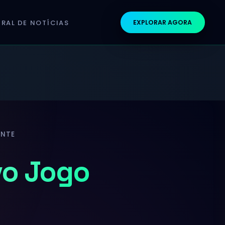
RAL DE NOTÍCIAS
EXPLORAR AGORA
ANTE
vo Jogo