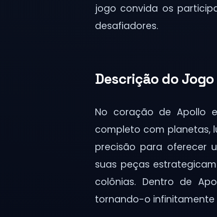
jogo convida os particip
desafiadores.
Descrição do Jogo 
No coração de Apollo es
completo com planetas, 
precisão para oferecer 
suas peças estrategicam
colônias. Dentro de Apo
tornando-o infinitamente 