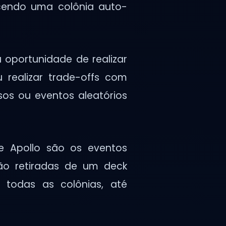
ecendo uma colônia auto-
oportunidade de realizar
u realizar trade-offs com
sos ou eventos aleatórios
e Apollo são os eventos
ão retiradas de um deck
 todas as colônias, até