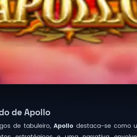
do de Apollo
gos de tabuleiro,
Apollo
destaca-se como um
ntos estratégicos e uma narrativa envolv