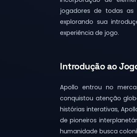
jogadores de todas as i
explorando sua introdu
experiência de jogo.
Introdução ao Jogo
Apollo entrou no merc
conquistou atenção glob
histórias interativas, A
de pioneiros interplanet
humanidade busca coloniza