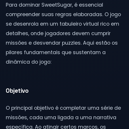
Para dominar SweetSugar, é essencial
compreender suas regras elaboradas. O jogo
se desenrola em um tabuleiro virtual rico em
detalhes, onde jogadores devem cumprir
missões e desvendar puzzles. Aqui estão os
pilares fundamentais que sustentam a
dinâmica do jogo:
Objetivo
O principal objetivo é completar uma série de
missões, cada uma ligada a uma narrativa
específica. Ao atingir certos marcos, os