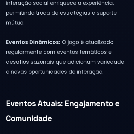
interação social enriquece a experiência,
permitindo troca de estratégias e suporte
mútuo.
Eventos Dinâmicos:
O jogo é atualizado
regularmente com eventos temáticos e
desafios sazonais que adicionam variedade
e novas oportunidades de interação.
Eventos Atuais: Engajamento e
Comunidade