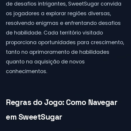
de desafios intrigantes, SweetSugar convida
os jogadores a explorar regiões diversas,
resolvendo enigmas e enfrentando desafios
de habilidade. Cada território visitado
proporciona oportunidades para crescimento,
tanto no aprimoramento de habilidades
quanto na aquisição de novos
conhecimentos.
Regras do Jogo: Como Navegar
em SweetSugar