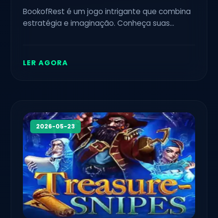
BookofRest é um jogo intrigante que combina
estratégia e imaginação. Conheça suas
regras e como a combinação com a palavra-
chave D34 está revolucionando o conceito de
jogos modernos.
LER AGORA
2026-05-23