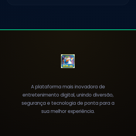
A plataforma mais inovadora de
entretenimento digital, unindo diversão,
segurança e tecnologia de ponta para a
sua melhor experiência.