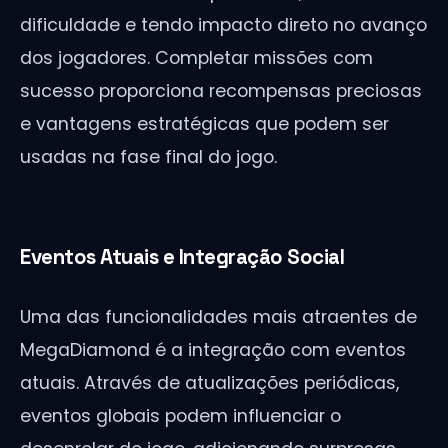
dificuldade e tendo impacto direto no avanço
dos jogadores. Completar missões com
sucesso proporciona recompensas preciosas
e vantagens estratégicas que podem ser
usadas na fase final do jogo.
Eventos Atuais e Integração Social
Uma das funcionalidades mais atraentes de
MegaDiamond é a integração com eventos
atuais. Através de atualizações periódicas,
eventos globais podem influenciar o