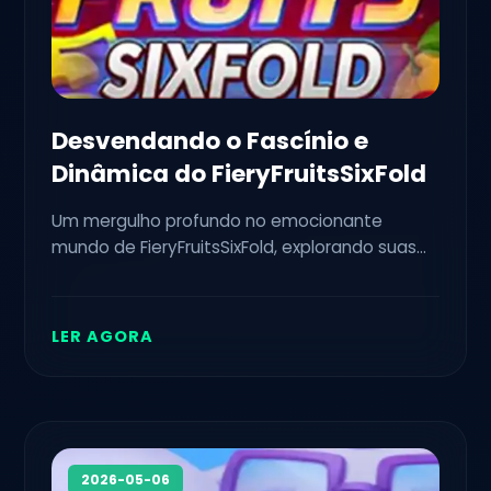
Desvendando o Fascínio e
Dinâmica do FieryFruitsSixFold
Um mergulho profundo no emocionante
mundo de FieryFruitsSixFold, explorando suas
nuances, mecânicas de jogo e relevância
atual.
LER AGORA
2026-05-06