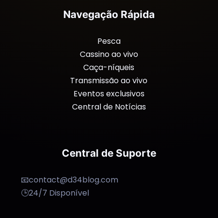
Navegação Rápida
Pesca
Cassino ao vivo
Caça-níqueis
Transmissão ao vivo
Eventos exclusivos
Central de Notícias
Central de Suporte
📧
contact@d34blog.com
🕒
24/7 Disponível