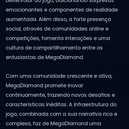
desenrolar do jogo, adicionando surpresas
emocionantes e componentes de realidade
aumentada. Além disso, a forte presença
social, através de comunidades online e
competições, fomenta interações e uma
cultura de compartilhamento entre os
entusiastas de MegaDiamond.
Com uma comunidade crescente e ativa,
MegaDiamond promete inovar
continuamente, trazendo novos desafios e
características inéditas. A infraestrutura do
jogo, combinada com a sua narrativa rica e
complexa, faz de MegaDiamond uma