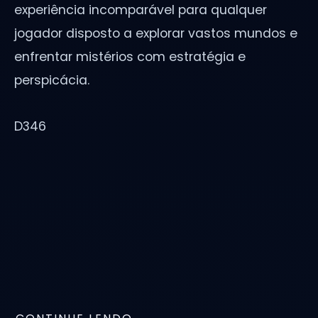
experiência incomparável para qualquer
jogador disposto a explorar vastos mundos e
enfrentar mistérios com estratégia e
perspicácia.
D346