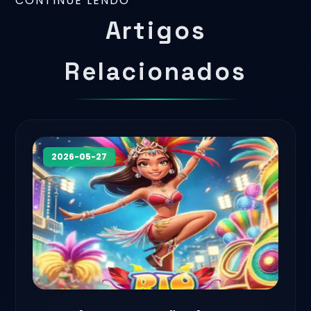
CONTINUE LENDO
Artigos
Relacionados
2026-05-27