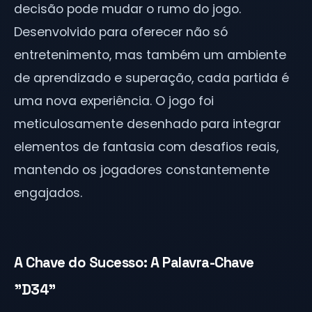
decisão pode mudar o rumo do jogo.
Desenvolvido para oferecer não só
entretenimento, mas também um ambiente
de aprendizado e superação, cada partida é
uma nova experiência. O jogo foi
meticulosamente desenhado para integrar
elementos de fantasia com desafios reais,
mantendo os jogadores constantemente
engajados.
A Chave do Sucesso: A Palavra-Chave
"D34"