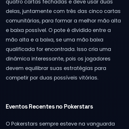
quatro cartas fechadas e deve usar duas
delas, juntamente com três das cinco cartas
comunitárias, para formar a melhor mão alta
e baixa possível. O pote é dividido entre a
mão alta e a baixa, se uma mão baixa
qualificada for encontrada. Isso cria uma
dinâmica interessante, pois os jogadores
devem equilibrar suas estratégias para
competir por duas possíveis vitórias.
Eventos Recentes no Pokerstars
O Pokerstars sempre esteve na vanguarda