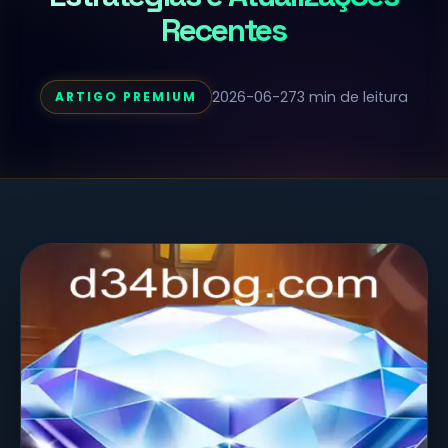
Recentes
2026-06-27
3 min de leitura
ARTIGO PREMIUM