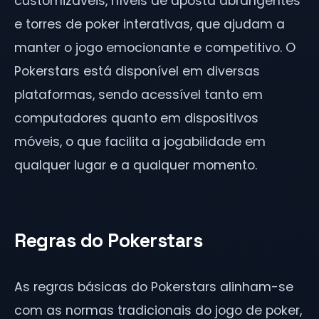
customizáveis, níveis de aposta abrangentes
e torres de poker interativas, que ajudam a
manter o jogo emocionante e competitivo. O
Pokerstars está disponível em diversas
plataformas, sendo acessível tanto em
computadores quanto em dispositivos
móveis, o que facilita a jogabilidade em
qualquer lugar e a qualquer momento.
Regras do Pokerstars
As regras básicas do Pokerstars alinham-se
com as normas tradicionais do jogo de poker,