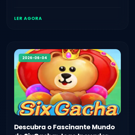
relevância atual.
LER AGORA
2026-06-04
Descubra o Fascinante Mundo