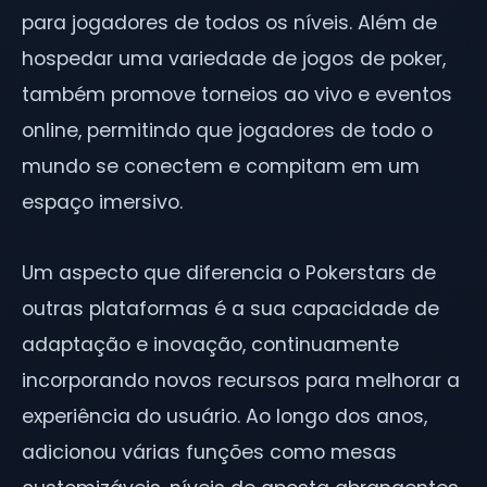
para jogadores de todos os níveis. Além de
hospedar uma variedade de jogos de poker,
também promove torneios ao vivo e eventos
online, permitindo que jogadores de todo o
mundo se conectem e compitam em um
espaço imersivo.
Um aspecto que diferencia o Pokerstars de
outras plataformas é a sua capacidade de
adaptação e inovação, continuamente
incorporando novos recursos para melhorar a
experiência do usuário. Ao longo dos anos,
adicionou várias funções como mesas