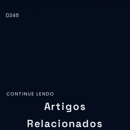
D346
CONTINUE LENDO
Artigos
Relacionados