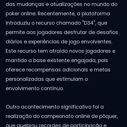
das mudanças e atualizações no mundo do
poker online. Recentemente, a plataforma
introduziu o recurso chamado "D34", que
permite aos jogadores desfrutar de desafios
diários e experiências de jogo envolventes.
Este recurso tem atraído novos jogadores e
mantido a base existente engajada, pois
oferece recompensas adicionais e metas
personalizadas que estimulam o
envolvimento contínuo.
Outro acontecimento significativo foi a
realização do campeonato online de pôquer,
que quebrou recordes de participação e