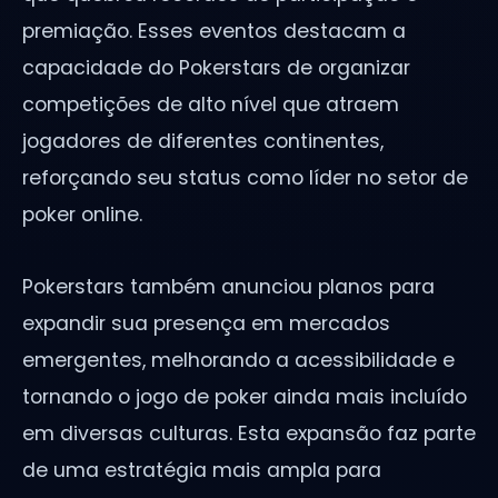
premiação. Esses eventos destacam a
capacidade do Pokerstars de organizar
competições de alto nível que atraem
jogadores de diferentes continentes,
reforçando seu status como líder no setor de
poker online.
Pokerstars também anunciou planos para
expandir sua presença em mercados
emergentes, melhorando a acessibilidade e
tornando o jogo de poker ainda mais incluído
em diversas culturas. Esta expansão faz parte
de uma estratégia mais ampla para