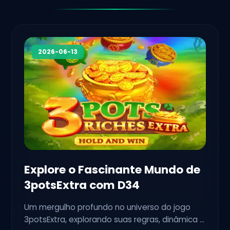
2026-06-13
Explore o Fascinante Mundo de
3potsExtra com D34
Um mergulho profundo no universo do jogo
3potsExtra, explorando suas regras, dinâmica e