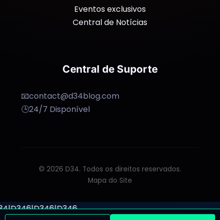
Eventos exclusivos
Central de Notícias
Central de Suporte
📧
contact@d34blog.com
🕒
24/7 Disponível
© 2026 D34. Todos os direitos reservados.
Mapa do Site
6
|
D346