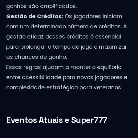
ganhos são amplificados.
Gestão de Créditos:
Os jogadores iniciam
com um determinado número de créditos. A
gestão eficaz desses créditos é essencial
para prolongar o tempo de jogo e maximizar
as chances de ganho.
Essas regras ajudam a manter o equilíbrio
entre acessibilidade para novos jogadores e
complexidade estratégica para veteranos.
Eventos Atuais e Super777