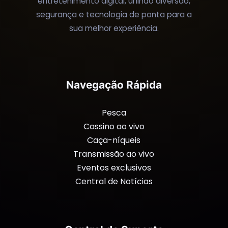
entretenimento digital, unindo diversão,
segurança e tecnologia de ponta para a
sua melhor experiência.
Navegação Rápida
Pesca
Cassino ao vivo
Caça-níqueis
Transmissão ao vivo
Eventos exclusivos
Central de Notícias