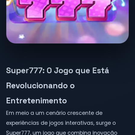
Super777: O Jogo que Está
Revolucionando o
Entretenimento
Em meio a um cenário crescente de
experiências de jogos interativas, surge o
Super777, um jogo que combina inovação