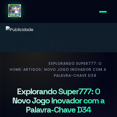
EXPLORANDO SUPER777: O
HOME
/
ARTIGOS
/
NOVO JOGO INOVADOR COM A
PALAVRA-CHAVE D34
Explorando Super777: O
Novo Jogo Inovador com a
Palavra-Chave D34