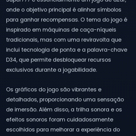
onde o objetivo principal é alinhar símbolos
para ganhar recompensas. O tema do jogo é
inspirado em máquinas de caça-níqueis
tradicionais, mas com uma reviravolta que
inclui tecnologia de ponta e a palavra-chave
D34, que permite desbloquear recursos
exclusivos durante a jogabilidade.
Os gráficos do jogo são vibrantes e
detalhados, proporcionando uma sensação
de imersão. Além disso, a trilha sonora e os
efeitos sonoros foram cuidadosamente
escolhidos para melhorar a experiência do