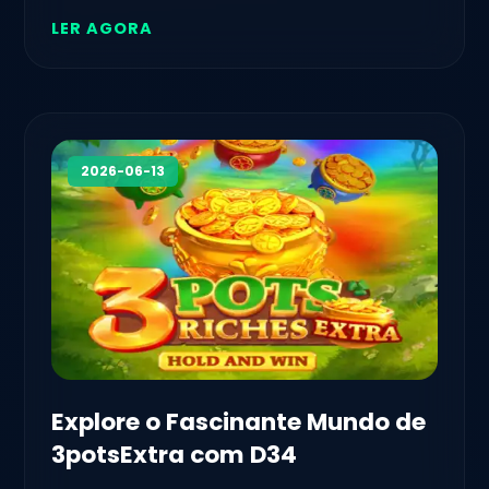
LER AGORA
2026-06-13
Explore o Fascinante Mundo de
3potsExtra com D34