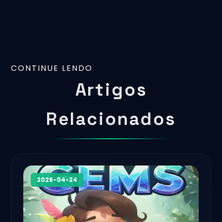
CONTINUE LENDO
Artigos
Relacionados
2026-04-24