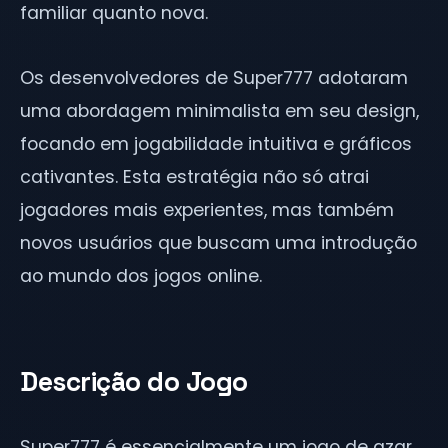
familiar quanto nova.
Os desenvolvedores de Super777 adotaram
uma abordagem minimalista em seu design,
focando em jogabilidade intuitiva e gráficos
cativantes. Esta estratégia não só atrai
jogadores mais experientes, mas também
novos usuários que buscam uma introdução
ao mundo dos jogos online.
Descrição do Jogo
Super777 é essencialmente um jogo de azar,