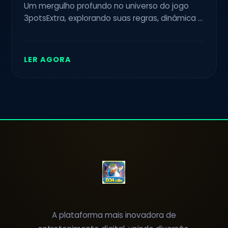
Um mergulho profundo no universo do jogo
3potsExtra, explorando suas regras, dinâmica e
relevância atual.
LER AGORA
A plataforma mais inovadora de