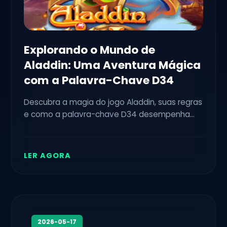
Explorando o Mundo de
Aladdin: Uma Aventura Mágica
com a Palavra-Chave D34
Descubra a magia do jogo Aladdin, suas regras
e como a palavra-chave D34 desempenha
um papel fundamental na experiência dos
jogadores.
LER AGORA
2026-05-17