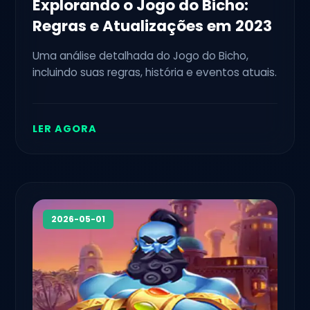
Explorando o Jogo do Bicho:
Regras e Atualizações em 2023
Uma análise detalhada do Jogo do Bicho,
incluindo suas regras, história e eventos atuais.
LER AGORA
2026-05-01