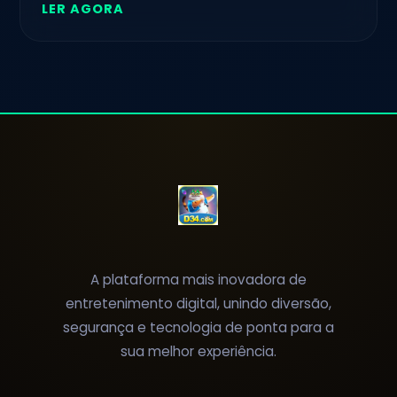
inovadoras.
LER AGORA
A plataforma mais inovadora de
entretenimento digital, unindo diversão,
segurança e tecnologia de ponta para a
sua melhor experiência.