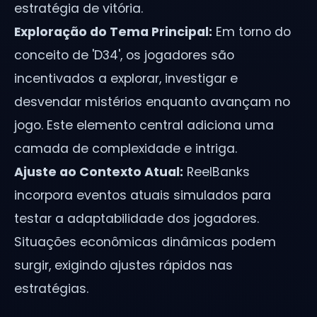
estratégia de vitória.
Exploração do Tema Principal:
Em torno do
conceito de 'D34', os jogadores são
incentivados a explorar, investigar e
desvendar mistérios enquanto avançam no
jogo. Este elemento central adiciona uma
camada de complexidade e intriga.
Ajuste ao Contexto Atual:
ReelBanks
incorpora eventos atuais simulados para
testar a adaptabilidade dos jogadores.
Situações econômicas dinâmicas podem
surgir, exigindo ajustes rápidos nas
estratégias.