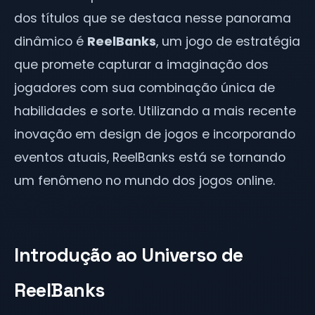
dos títulos que se destaca nesse panorama
dinâmico é
ReelBanks
, um jogo de estratégia
que promete capturar a imaginação dos
jogadores com sua combinação única de
habilidades e sorte. Utilizando a mais recente
inovação em design de jogos e incorporando
eventos atuais, ReelBanks está se tornando
um fenômeno no mundo dos jogos online.
Introdução ao Universo de
ReelBanks