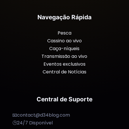
Navegação Rápida
Pesca
Cassino ao vivo
Caça-níqueis
Transmissão ao vivo
Eventos exclusivos
Central de Notícias
Central de Suporte
📧
contact@d34blog.com
🕒
24/7 Disponível