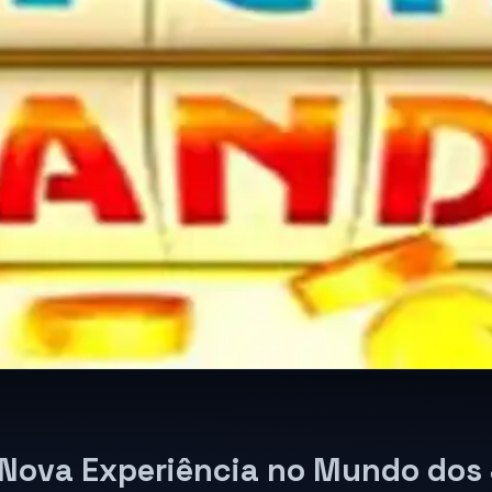
Nova Experiência no Mundo dos