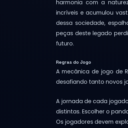
harmonia com a naturez
incríveis e acumulou vas
dessa sociedade, espalh
peças deste legado perdi
futuro.
Regras do Jogo
A mecânica de jogo de R
desafiando tanto novos j
A jornada de cada jogad
distintas. Escolher o pand
Os jogadores devem explo