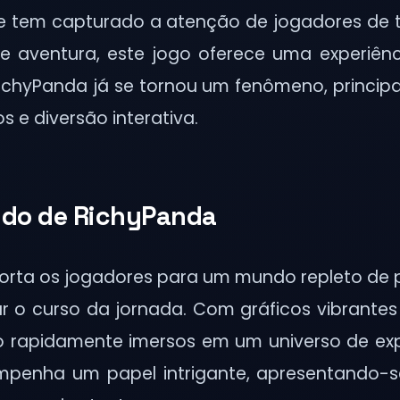
e tem capturado a atenção de jogadores de 
e aventura, este jogo oferece uma experiênc
chyPanda já se tornou um fenômeno, princip
 e diversão interativa.
ndo de RichyPanda
orta os jogadores para um mundo repleto de 
 o curso da jornada. Com gráficos vibrante
são rapidamente imersos em um universo de ex
mpenha um papel intrigante, apresentando-