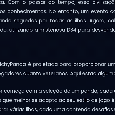
a. Com o passar do tempo, essa civilizaç
tos conhecimentos. No entanto, um evento c
ando segredos por todas as ilhas. Agora, ca
do, utilizando a misteriosa D34 para desvend
ichyPanda é projetada para proporcionar uma
ogadores quanto veteranos. Aqui estão algumas
or começa com a seleção de um panda, cada 
a que melhor se adapta ao seu estilo de jogo é
rar várias ilhas, cada uma contendo desafios