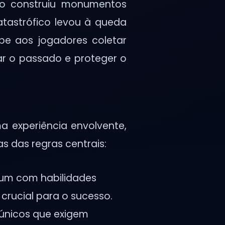
ão construiu monumentos
atastrófico levou à queda
be aos jogadores coletar
ar o passado e proteger o
 experiência envolvente,
 das regras centrais:
um com habilidades
 crucial para o sucesso.
 únicos que exigem