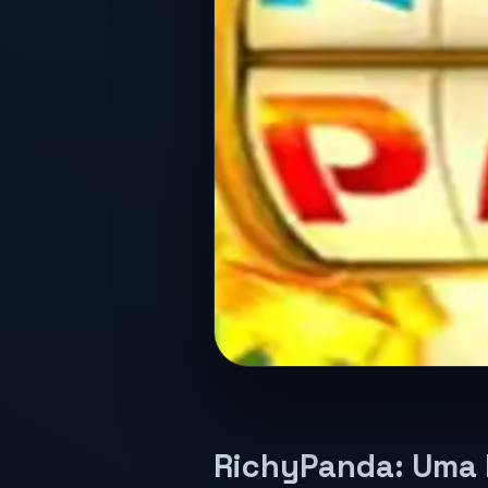
RichyPanda: Uma 