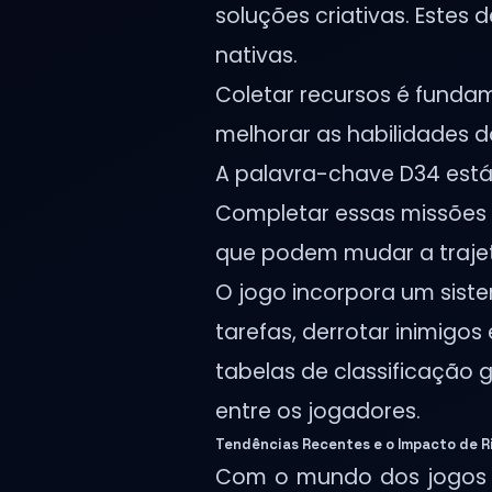
soluções criativas. Estes
nativas.
Coletar recursos é fundam
melhorar as habilidades 
A palavra-chave D34 está
Completar essas missões 
que podem mudar a trajet
O jogo incorpora um sist
tarefas, derrotar inimigo
tabelas de classificação 
entre os jogadores.
Tendências Recentes e o Impacto de 
Com o mundo dos jogos 