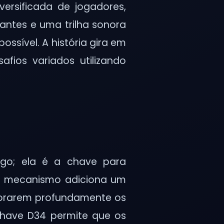
rsificada de jogadores,
rantes e uma trilha sonora
ssível. A história gira em
fios variados utilizando
go; ela é a chave para
te mecanismo adiciona um
plorarem profundamente os
-chave D34 permite que os