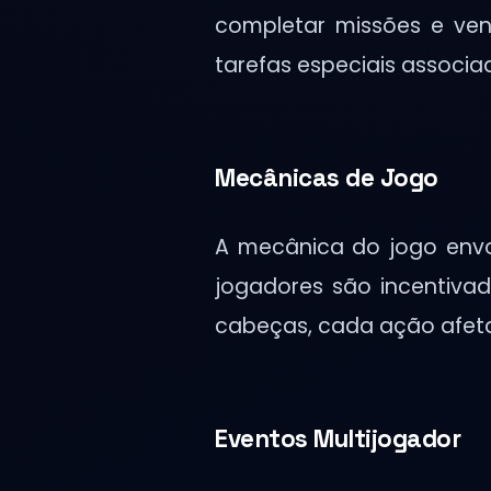
completar missões e ven
tarefas especiais associ
Mecânicas de Jogo
A mecânica do jogo envo
jogadores são incentivad
cabeças, cada ação afeta
Eventos Multijogador