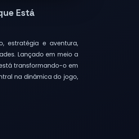
que Está
estratégia e aventura,
dades. Lançado em meio a
 está transformando-o em
ral na dinâmica do jogo,