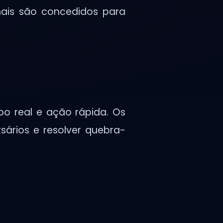
nais são concedidos para
o real e ação rápida. Os
sários e resolver quebra-