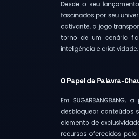
Desde o seu lançamento
fascinados por seu univer
cativante, o jogo transpo
torno de um cenário fic
inteligência e criatividade.
O Papel da Palavra-Cha
Em SUGARBANGBANG, a p
desbloquear conteúdos s
elemento de exclusividad
recursos oferecidos pelo