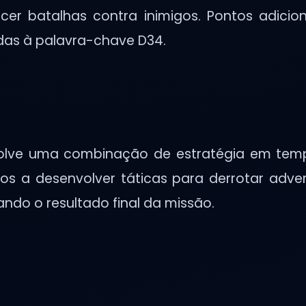
cer batalhas contra inimigos. Pontos adicio
adas à palavra-chave D34.
lve uma combinação de estratégia em temp
os a desenvolver táticas para derrotar adver
ndo o resultado final da missão.