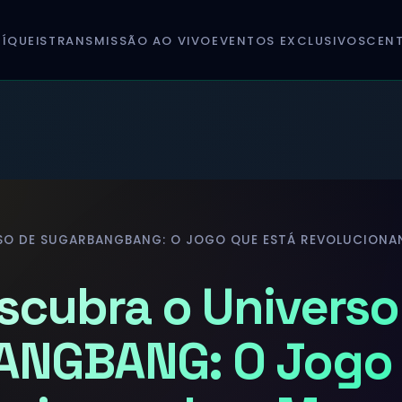
ÍQUEIS
TRANSMISSÃO AO VIVO
EVENTOS EXCLUSIVOS
CENT
SO DE SUGARBANGBANG: O JOGO QUE ESTÁ REVOLUCIONA
scubra o Universo
NGBANG: O Jogo 