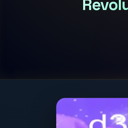
Revol