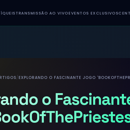
ÍQUEIS
TRANSMISSÃO AO VIVO
EVENTOS EXCLUSIVOS
CENT
RTIGOS
/
EXPLORANDO O FASCINANTE JOGO 'BOOKOFTHEPRI
rando o Fascinant
BookOfThePriestes