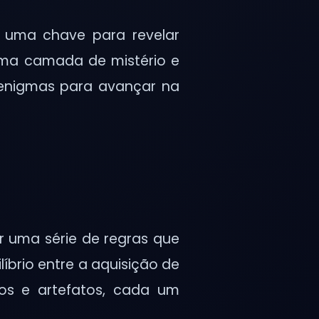
 uma chave para revelar
uma camada de mistério e
r enigmas para avançar na
r uma série de regras que
líbrio entre a aquisição de
os e artefatos, cada um