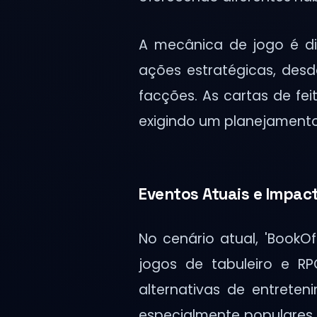
A mecânica de jogo é di
ações estratégicas, des
facções. As cartas de fe
exigindo um planejament
Eventos Atuais e Impact
No cenário atual, 'BookO
jogos de tabuleiro e 
alternativas de entrete
especialmente populares.