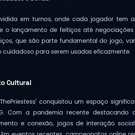
vidida em turnos, onde cada jogador tem a 
de o lançamento de feitiços até negociações
itiços, que são parte fundamental do jogo, va
o cuidadoso para serem usadas eficazmente.
o Cultural
fThePriestess' conquistou um espaço signifi
RPG. Com a pandemia recente destacando a
nimento e conexão, jogos de interação soci
 Em eventos recentes, campeonatos online r