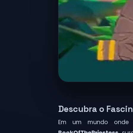
Descubra o Fasci
Em um mundo onde o 
BookOfThePriestess
surg