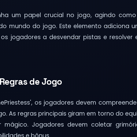
a um papel crucial no jogo, agindo como
 do mundo do jogo. Este elemento adiciona 
 os jogadores a desvendar pistas e resolve
Regras de Jogo
ePriestess', os jogadores devem compreende
o. As regras principais giram em torno do equi
 mágico. Jogadores devem coletar grimóri
ilidades e bônus.