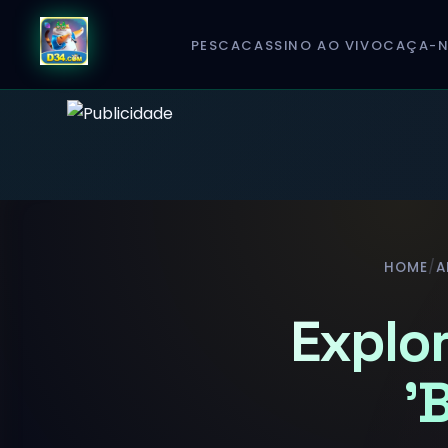
PESCA
CASSINO AO VIVO
CAÇA-N
HOME
/
A
Explo
'