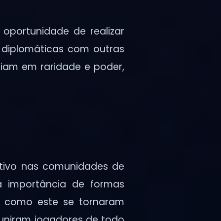
oportunidade de realizar
 diplomáticas com outras
riam em raridade e poder,
cativo nas comunidades de
 importância de formas
al como este se tornaram
euniram jogadores de todo