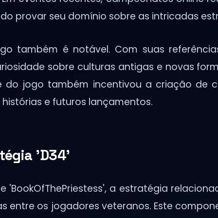
o provar seu domínio sobre as intricadas estr
ogo também é notável. Com suas referências 
uriosidade sobre culturas antigas e novas form
e do jogo também incentivou a criação de
s histórias e futuros lançamentos.
tégia 'D34'
e 'BookOfThePriestess', a estratégia relacion
as entre os jogadores veteranos. Este compone