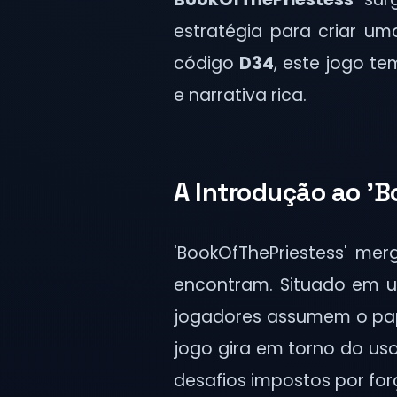
estratégia para criar um
código
D34
, este jogo t
e narrativa rica.
A Introdução ao 'B
'BookOfThePriestess' me
encontram. Situado em u
jogadores assumem o pape
jogo gira em torno do uso 
desafios impostos por forç