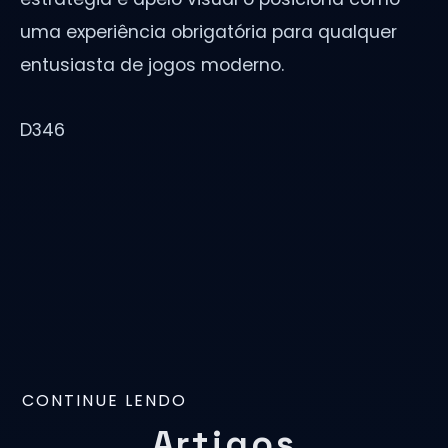
uma experiência obrigatória para qualquer
entusiasta de jogos moderno.
D346
CONTINUE LENDO
Artigos