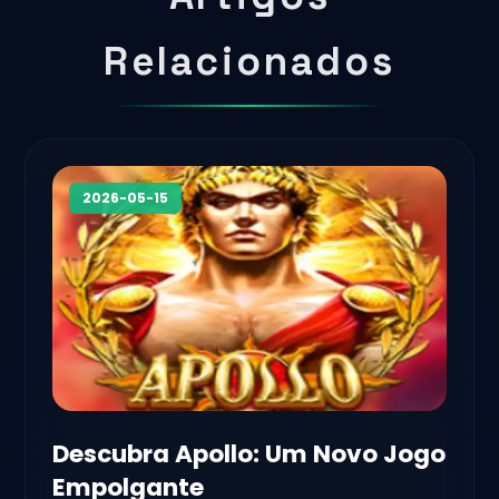
Relacionados
2026-05-15
Descubra Apollo: Um Novo Jogo
Empolgante