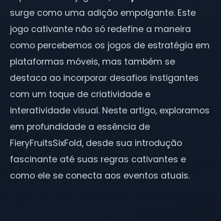
surge como uma adição empolgante. Este
jogo cativante não só redefine a maneira
como percebemos os jogos de estratégia em
plataformas móveis, mas também se
destaca ao incorporar desafios instigantes
com um toque de criatividade e
interatividade visual. Neste artigo, exploramos
em profundidade a essência de
FieryFruitsSixFold, desde sua introdução
fascinante até suas regras cativantes e
como ele se conecta aos eventos atuais.