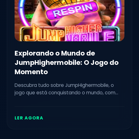
Explorando o Mundo de
JumpHighermobile: O Jogo do
Momento
Descubra tudo sobre JumpHighermobile, o
jogo que está conquistando o mundo, com
descrição detalhada, introdução e regras.
LER AGORA