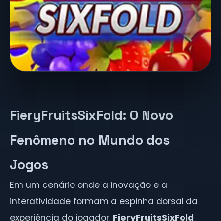
FieryFruitsSixFold: O Novo
Fenômeno no Mundo dos
Jogos
Em um cenário onde a inovação e a
interatividade formam a espinha dorsal da
experiência do jogador,
FieryFruitsSixFold