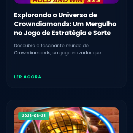
Explorando o Universo de
Crowndiamonds: Um Mergulho
no Jogo de Estratégia e Sorte
Descubra o fascinante mundo de
Crowndiamonds, um jogo inovador que
combina estratégia e sorte, cativando
jogadores ao redor do globo. Conheça suas
regras, mecânicas e como ele se relaciona
LER AGORA
com o cenário atual de jogos.
2026-06-28