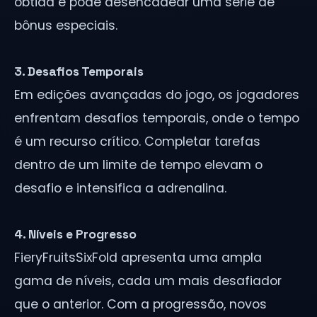
obtida e pode desencadear uma série de
bônus especiais.
3. Desafios Temporais
Em edições avançadas do jogo, os jogadores
enfrentam desafios temporais, onde o tempo
é um recurso crítico. Completar tarefas
dentro de um limite de tempo elevam o
desafio e intensifica a adrenalina.
4. Níveis e Progresso
FieryFruitsSixFold apresenta uma ampla
gama de níveis, cada um mais desafiador
que o anterior. Com a progressão, novos