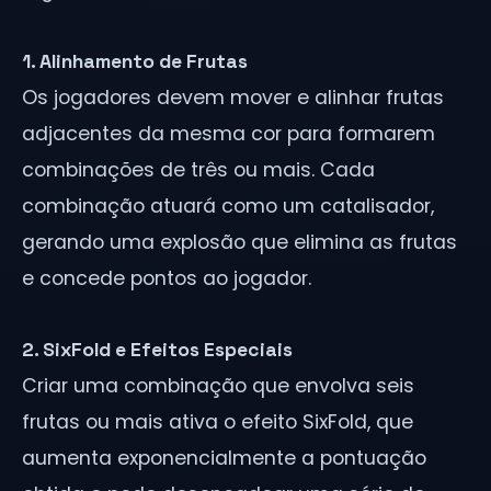
1. Alinhamento de Frutas
Os jogadores devem mover e alinhar frutas
adjacentes da mesma cor para formarem
combinações de três ou mais. Cada
combinação atuará como um catalisador,
gerando uma explosão que elimina as frutas
e concede pontos ao jogador.
2. SixFold e Efeitos Especiais
Criar uma combinação que envolva seis
frutas ou mais ativa o efeito SixFold, que
aumenta exponencialmente a pontuação