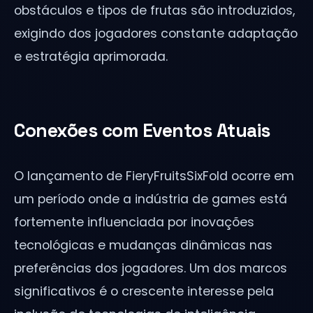
obstáculos e tipos de frutas são introduzidos,
exigindo dos jogadores constante adaptação
e estratégia aprimorada.
Conexões com Eventos Atuais
O lançamento de FieryFruitsSixFold ocorre em
um período onde a indústria de games está
fortemente influenciada por inovações
tecnológicas e mudanças dinâmicas nas
preferências dos jogadores. Um dos marcos
significativos é o crescente interesse pela